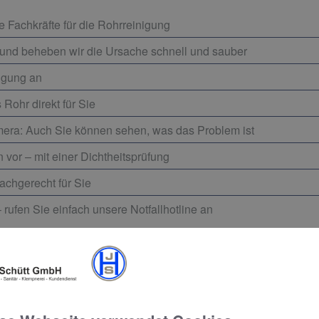
 Fachkräfte für die Rohrreinigung
und beheben wir die Ursache schnell und sauber
igung an
Rohr direkt für Sie
amera: Auch Sie können sehen, was das Problem ist
vor – mit einer Dichtheitsprüfung
achgerecht für Sie
– rufen Sie einfach unsere Notfallhotline an
 unverbindlichen Beratungstermin. Bei Notfällen zö
otline anzurufen.