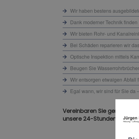
Wir haben bestens ausgebildete
Dank moderner Technik finden 
Wir bieten Rohr- und Kanalrein
Bei Schäden reparieren wir das 
Optische Inspektion mittels K
Beugen Sie Wasserrohrbrüchen 
Wir entsorgen etwaigen Abfall f
Egal wann, wir sind für Sie da 
Vereinbaren Sie gerne einen
unsere 24-Stunden-Notfallh