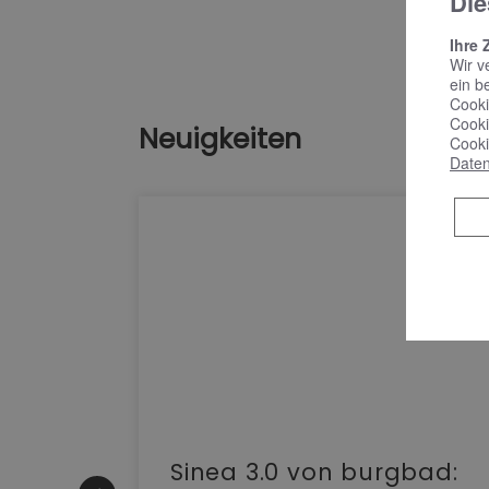
Die
Ihre 
Wir v
ein b
Cooki
Cooki
Neuigkeiten
Cooki
Daten
e |
Sinea 3.0 von burgbad: