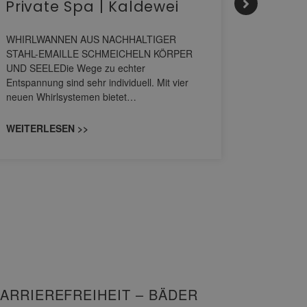
Private Spa | Kaldewei
alltä
HANS
WHIRLWANNEN AUS NACHHALTIGER
STAHL-EMAILLE SCHMEICHELN KÖRPER
Stil für 
UND SEELEDie Wege zu echter
HANSAGENE
Entspannung sind sehr individuell. Mit vier
von Wascht
neuen Whirlsystemen bietet…
unterschi
konzipiert
WEITERLESEN >>
WEITERL
ARRIEREFREIHEIT – BÄDER